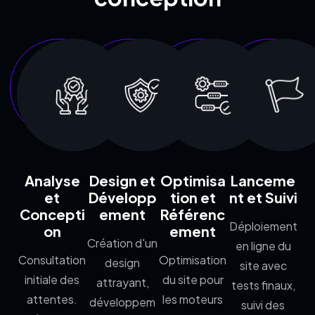
Analyse
Design et
Optimisa
Lanceme
et
Développ
tion et
nt et Suivi
Concepti
ement
Référenc
Déploiement
on
ement
Création d'un
en ligne du
Consultation
Optimisation
design
site avec
initiale des
du site pour
attrayant,
tests finaux,
attentes.
les moteurs
développem
suivi des