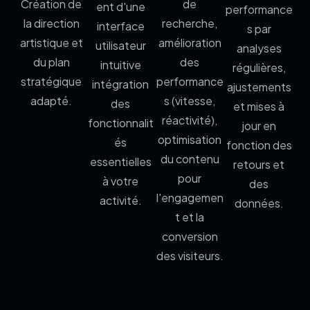
Création de
de
ent d'une
performance
la direction
recherche,
interface
s par
artistique et
amélioration
utilisateur
analyses
du plan
des
intuitive
régulières,
stratégique
performance
intégration
ajustements
adapté.
s (vitesse,
des
et mises à
réactivité),
fonctionnalit
jour en
optimisation
és
fonction des
du contenu
essentielles
retours et
pour
à votre
des
l'engagemen
activité.
données.
t et la
conversion
des visiteurs.